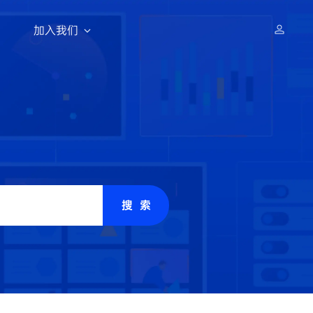
加入我们
推荐新闻
科研活动
科研活动
招聘动态
学前沿论坛
学前沿论坛
学前沿论坛
6届全球
打造科学研究“革命的工具”，
打造科学研究“革命的工具”，
打造科学研究“革命的工具”，
上海AI实验室“北极星”人才计划：
『AI4S攀登者行动计划』开放申请
『AI4S攀登者行动计划』开放申请
『AI4S攀登者行动计划』开放申请
顶配资源、顶格成就，共创AGI美
好未来 | 全球招聘
搜 索