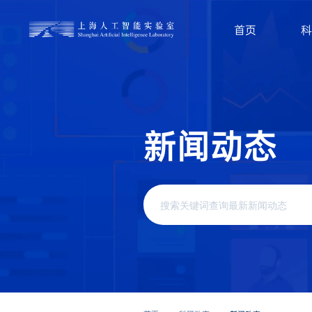
首页
科
了
了
查
解
解
看
更
更
更
多
多
多
科
开
职
学
源
位
研
项
列
究
目
表
成
果
新闻动态
算法
工具
模型
社会招聘和校园招聘
Intern-S1
感知行业动向，同创生态繁荣
诚邀全球有志于从事人工智能、大模型、
『书生』科学多模态大模型
自
具身智能、安全可信AI、Al for Science、
InternVL
M
基础平台、创新链、管理支撑等领域的青
Intern-Robotics
年人才加入，共创AGI美好未来。
2024.05.09
9.4k
2
了
解
更
多
专
新
闻
动
态
『书生』具身全栈引擎
LMDeploy
I
了
解
更
多
了
2025.10.30
7.2k
2
司南
大模型开源开放评测体系
OpenCompass
X
2025.10.20
13k
2