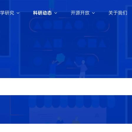
学研究
科研动态
开源开放
关于我们
科研活动
数据集
评测集
招生信息
Intern-Discovery
紧跟前沿趋势，共推技术变革
2022年起，上海AI实验室与北京大学、
『书生』科学发现平台
清华大学、复旦大学、上海交通大学、同
inerU
济大学、中国科学技术大学、浙江大学等
Intern-SafeWork
十余所顶尖高校共同开展联合培养博士生
025.11.06
48.7k
了
解
更
多
最新动态
新闻动态
新闻动态
招聘动态
项工作。
『书生』SafeWork 安全技术栈
智启新篇 共赴前沿：科
智启新篇 共赴前沿：科
智启新篇 共赴前沿：科
上海人工智能实验室202
nternLM
圆满举办 | WAIC 2026
圆满举办 | WAIC 2026
圆满举办 | WAIC 2026
校招开启
解
更
多
024.01.02
7.1k
OpenDataLab
人工智能开放数据平台
Tuner
025.07.11
5k