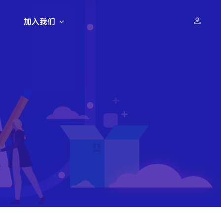
加入我们
推荐新闻
科研活动
科研活动
招聘动态
学前沿论坛
学前沿论坛
学前沿论坛
6届全球
打造科学研究“革命的工具”，
打造科学研究“革命的工具”，
打造科学研究“革命的工具”，
上海AI实验室“北极星”人才计划：
『AI4S攀登者行动计划』开放申请
『AI4S攀登者行动计划』开放申请
『AI4S攀登者行动计划』开放申请
顶配资源、顶格成就，共创AGI美
好未来 | 全球招聘