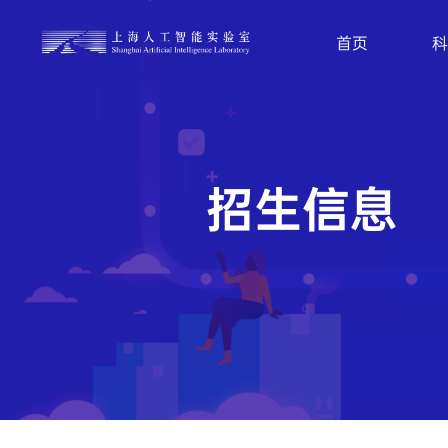
首页
科
了
了
查
解
解
看
更
更
更
多
多
多
科
开
职
学
源
位
研
项
列
究
目
表
成
果
新闻动态
算法
工具
模型
社会招聘和校园招聘
Intern-S1
感知行业动向，同创生态繁荣
诚邀全球有志于从事人工智能、大模型、
『书生』科学多模态大模型
自
具身智能、安全可信AI、Al for Science、
InternVL
M
基础平台、创新链、管理支撑等领域的青
Intern-Robotics
年人才加入，共创AGI美好未来。
2024.05.09
9.4k
2
了
解
更
多
专
招
生
信
息
『书生』具身全栈引擎
LMDeploy
I
了
解
更
多
了
2025.10.30
7.2k
2
司南
大模型开源开放评测体系
OpenCompass
X
2025.10.20
13k
2