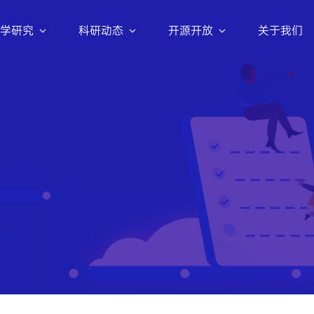
学研究
科研动态
开源开放
关于我们
科研活动
数据集
评测集
招生信息
Intern-Discovery
紧跟前沿趋势，共推技术变革
2022年起，上海AI实验室与北京大学、
『书生』科学发现平台
清华大学、复旦大学、上海交通大学、同
inerU
济大学、中国科学技术大学、浙江大学等
Intern-SafeWork
十余所顶尖高校共同开展联合培养博士生
025.11.06
48.7k
了
解
更
多
最新动态
新闻动态
新闻动态
招聘动态
项工作。
『书生』SafeWork 安全技术栈
智启新篇 共赴前沿：科
智启新篇 共赴前沿：科
智启新篇 共赴前沿：科
上海人工智能实验室202
nternLM
圆满举办 | WAIC 2026
圆满举办 | WAIC 2026
圆满举办 | WAIC 2026
校招开启
解
更
多
024.01.02
7.1k
OpenDataLab
人工智能开放数据平台
Tuner
025.07.11
5k