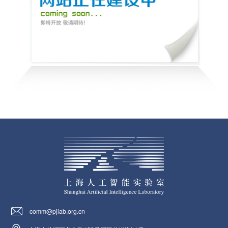
comm@pjlab.org.cn